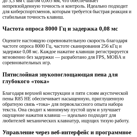
до 3,3 мм с шагом 0,005 мм, что обеспечивает
непревзойденную точность и контроль. Идеально подходит
для киберспортсменов, которым требуется быстрая реакция и
стабильная точность клавиш.
Частота опроса 8000 Гц и задержка 0,08 мс
Оцените настоящую соревновательную скорость благодаря
частоте опроса 8000 Гц, частоте сканирования 256 кГц и
задержке 0,08 мс. Каждое нажатие клавиши регистрируется
мгновенно без задержки — разработано для FPS, MOBA и
соревновательных игр.
Пятислойная звукопоглощающая пена для
глубокого «тока»
Благодаря верхней конструкции и пяти слоям акустической
пены R85 HE обеспечивает насыщенную, приглушенную
обратную связь «тока» для первоклассного опыта набора
текста. Она сводит к минимуму пустой шум и улучшает
ощущение нажатия клавиш — идеально подходит для
любителей механических клавиатур, ищущих тихую работу.
Управление через веб-интерфейс и программное