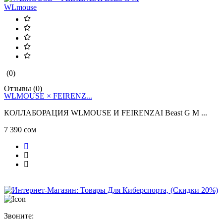
WLmouse
(0)
Отзывы (0)
О
WLMOUSE × FEIRENZ...
КОЛЛАБОРАЦИЯ WLMOUSE И FEIRENZAI Beast G M ...
B
7 390 сом
5
Звоните: