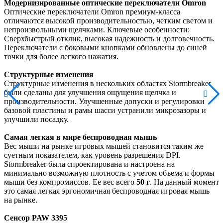
Модернизированные оптические переключатели Omron
Оптические переключатели Omron премиум-класса
отличаются высокой производительностью, четким светом и
непроизвольными щелчками. Ключевые особенности:
Сверхбыстрый отклик, высокая надежность и долговечность.
Переключатели с боковыми кнопками обновлены до синей
точки для более легкого нажатия.
Структурные изменения
Структурные изменения в нескольких областях Stormbreaker
были сделаны для улучшения ощущения щелчка и
производительности. Улучшенные допуски и регулировки
базовой пластины и рамы шасси устранили микрозазоры и
улучшили посадку.
Самая легкая в мире беспроводная мышь
Вес мыши на рынке игровых мышей становится таким же
суетным показателем, как уровень разрешения DPI.
Stormbreaker была спроектирована и настроена на
минимально возможную плотность с учетом объема и формы
мыши без компромиссов. Ее вес всего
50 г
. На данный момент
это самая легкая эргономичная беспроводная игровая мышь
на рынке.
Сенсор PAW 3395