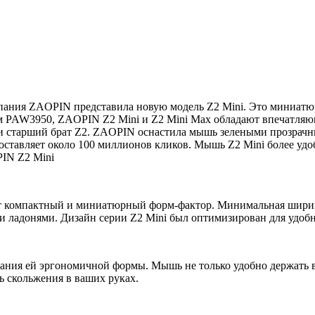
омпания ZAOPIN представила новую модель Z2 Mini. Это миниат
м PAW3950, ZAOPIN Z2 Mini и Z2 Mini Max обладают впечатляю
 и старший брат Z2. ZAOPIN оснастила мышь зелеными прозрач
составляет около 100 миллионов кликов. Мышь Z2 Mini более удо
IN Z2 Mini
ют компактный и миниатюрный форм-фактор. Минимальная ширина
и ладонями. Дизайн серии Z2 Mini был оптимизирован для удобн
ания ей эргономичной формы. Мышь не только удобно держать в 
ь скольжения в ваших руках.