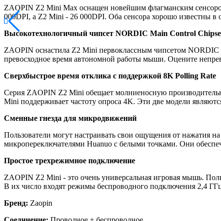
ZAOPIN Z2 Mini Max оснащен новейшим флагманским сенсором 
000DPI, а Z2 Mini - 26 000DPI. Оба сенсора хорошо известны в
Высокотехнологичный чипсет NORDIC Main Control Chipse
ZAOPIN оснастила Z2 Mini первоклассным чипсетом NORDIC 5
превосходное время автономной работы мыши. Оцените непрев
Сверхбыстрое время отклика с поддержкой 8K Polling Rate
Серия ZAOPIN Z2 Mini обещает молниеносную производительнос
Mini поддерживает частоту опроса 4K. Эти две модели являю
Сменные гнезда для микродвижений
Пользователи могут настраивать свои ощущения от нажатия
микропереключателями Huanuo с белыми точками. Они обеспе
Простое трехрежимное подключение
ZAOPIN Z2 Mini - это очень универсальная игровая мышь. Пол
В их число входят режимы беспроводного подключения 2,4 ГГц
Бренд:
Zaopin
Соединение:
Проводное + беспроводное