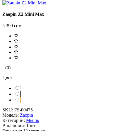
Zaopin Z2 Mini Max
5 390 сом
(0)
Цвет
SKU:
FS-00475
Модель:
Zaopin
Категории:
Мышь
В наличии:
1 шт
Гарантия:
12 месяцев