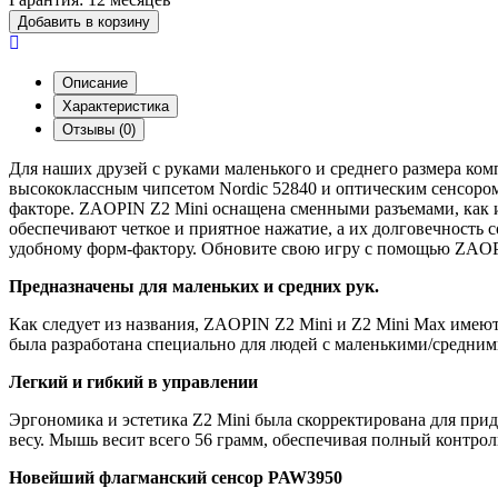
Добавить в корзину
Описание
Характеристика
Отзывы (0)
Для наших друзей с руками маленького и среднего размера к
высококлассным чипсетом Nordic 52840 и оптическим сенсоро
факторе. ZAOPIN Z2 Mini оснащена сменными разъемами, как
обеспечивают четкое и приятное нажатие, а их долговечность 
удобному форм-фактору. Обновите свою игру с помощью ZAOP
Предназначены для маленьких и средних рук.
Как следует из названия, ZAOPIN Z2 Mini и Z2 Mini Max име
была разработана специально для людей с маленькими/средним
Легкий и гибкий в управлении
Эргономика и эстетика Z2 Mini была скорректирована для прид
весу. Мышь весит всего 56 грамм, обеспечивая полный контрол
Новейший флагманский сенсор PAW3950