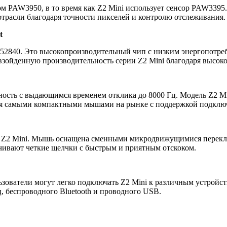
PAW3950, в то время как Z2 Mini использует сенсор PAW3395. 
 отрасли благодаря точности пикселей и контролю отслеживания.
t
2840. Это высокопроизводительный чип с низким энергопотреб
зойденную производительность серии Z2 Mini благодаря высоко
ть с выдающимся временем отклика до 8000 Гц. Модель Z2 Mini
тся самыми компактными мышами на рынке с поддержкой подклю
 на Z2 Mini. Мышь оснащена сменными микродвижущимися пере
чивают четкие щелчки с быстрым и приятным отскоком.
ьзователи могут легко подключать Z2 Mini к различным устрой
, беспроводного Bluetooth и проводного USB.