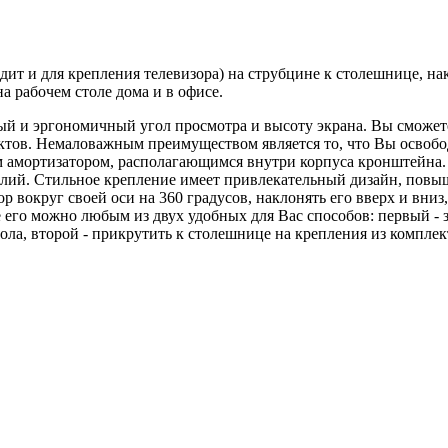
дит и для крепления телевизора) на струбцине к столешнице, н
 рабочем столе дома и в офисе.
й и эргономичный угол просмотра и высоту экрана. Вы сможете
пектов. Немаловажным преимуществом является то, что Вы освоб
м амортизатором, располагающимся внутри корпуса кронштейна.
илий. Стильное крепление имеет привлекательный дизайн, повы
вокруг своей оси на 360 градусов, наклонять его вверх и вниз, 
его можно любым из двух удобных для Вас способов: первый - з
тола, второй - прикрутить к столешнице на крепления из компле