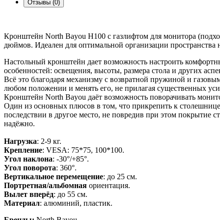
Отзывы (0)
Кронштейн North Bayou H100 с газлифтом для монитора (подхо
дюймов. Идеален для оптимальной организации пространства на
Настольный кронштейн дает возможность настроить комфортны
особенностей: освещения, высоты, размера стола и других ас
Всё это благодаря механизму с возвратной пружиной и газовы
любом положении и менять его, не прилагая существенных ус
Кронштейн North Bayou даёт возможность поворачивать монитор 
Один из основных плюсов в том, что прикрепить к столешнице 
последствии в другое место, не повредив при этом покрытие с
надёжно.
Нагрузка
: 2-9 кг.
Крепление
: VESA: 75*75, 100*100.
Угол наклона
: -30°/+85°.
Угол поворота
: 360°.
Вертикальное перемещение
: до 25 см.
Портретная/альбомная
ориентация.
Вылет вперёд
: до 55 см.
Материал
: алюминий, пластик.
Бренды:
North Bayou