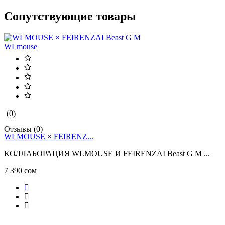
Сопутствующие товары
WLmouse
(0)
Отзывы (0)
О
WLMOUSE × FEIRENZ...
КОЛЛАБОРАЦИЯ WLMOUSE И FEIRENZAI Beast G M ...
B
7 390 сом
5