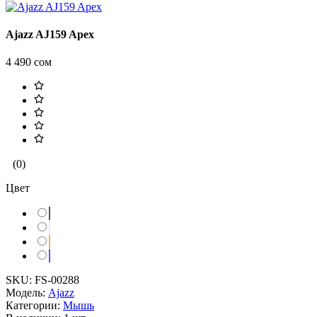
Ajazz AJ159 Apex
4 490 сом
(0)
Цвет
SKU:
FS-00288
Модель:
Ajazz
Категории:
Мышь