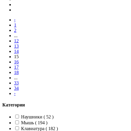
‹
1
2
...
12
13
14
15
16
17
18
...
33
34
›
Категории
Наушники ( 52 )
Мышь ( 194 )
Клавиатура ( 182 )