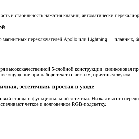
сть и стабильность нажатия клавиш, автоматически перекалибру
ей
магнитных переключателей Apollo или Lightning — плавных, б
ря высококачественной 5-слойной конструкции: силиконовая пр
ное ощущение при наборе текста с чистым, приятным звуком.
ая, эстетичная, простая в уходе
вый стандарт функциональной эстетики. Низкая высота передне
спечивают четкое и долговечное RGB-подсветку.