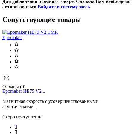
Для добавления отзыва о товаре. Сначала Вам необходимо
авторизоваться
Войдите в систему здесь
Сопутствующие товары
Epomaker
(0)
Отзывы (0)
О
Epomaker HE75 V2...
Магнитная скорость с усовершенствованными
М
акустическими...
а
Скоро поступление
С